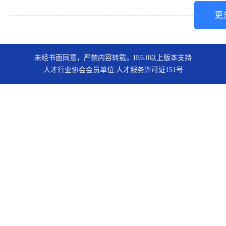
更
未经书面同意，严禁内容转载。IE6.0以上版本支持
人才行业协会会员单位 人才服务许可证151号